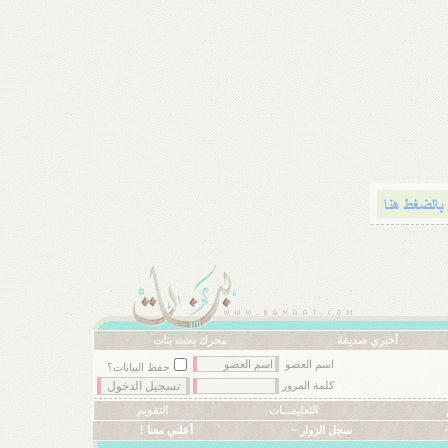
أخبري صديقة
محرك بحث بنات
اسم العضو
حفظ البيانات؟
كلمة المرور
التعليمـــات
التقويم
سجل الزوار ~
أعلني معنا !