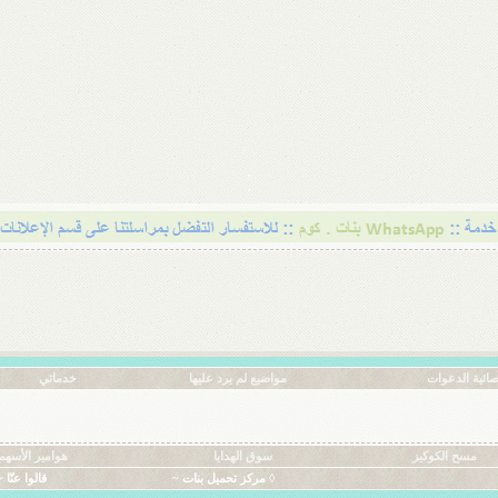
ائية الدعوات
مواضيع لم يرد عليها
خدماتي
مسح الكوكيز
سوق الهدايا
هوامير الأسهم
◊ مركز تحميل بنات ~
قالوا عنّا ~