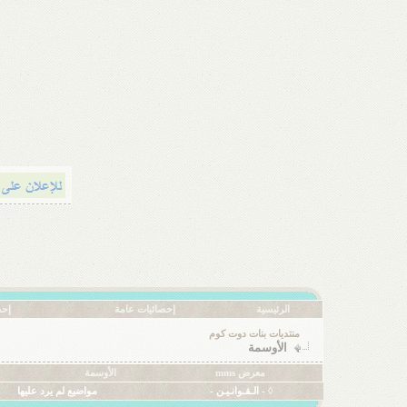
الرئيسية
إحصائيات عامة
إحص
منتديات بنات دوت كوم
الأوسمة
معرض mms
الأوسمة
◊ - الـقـوانـيـن -
مواضيع لم يرد عليها