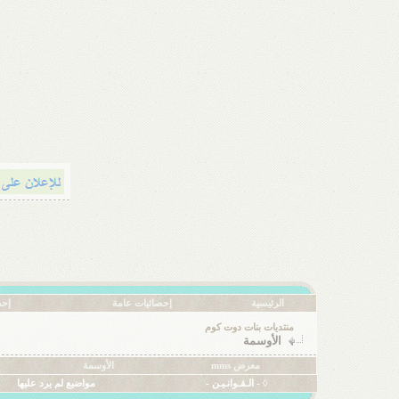
الرئيسية
إحصائيات عامة
إحص
منتديات بنات دوت كوم
الأوسمة
معرض mms
الأوسمة
◊ - الـقـوانـيـن -
مواضيع لم يرد عليها