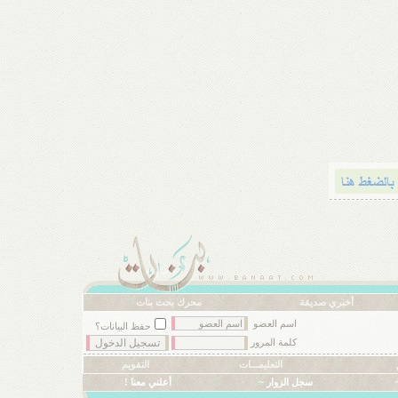
أخبري صديقة
محرك بحث بنات
اسم العضو
حفظ البيانات؟
كلمة المرور
التعليمـــات
التقويم
سجل الزوار ~
أعلني معنا !