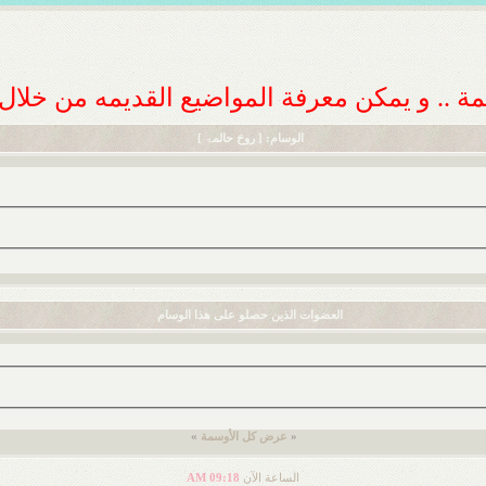
ديمة .. و يمكن معرفة المواضيع القديمه من خلا
الوسام: [ روحَ حالمۃ ]
العضوات الذين حصلو على هذا الوسام
«
عرض كل الأوسمة
»
الساعة الآن
09:18 AM