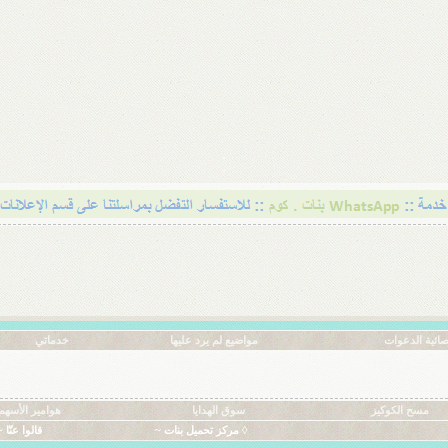
ائية الدعوات
مواضيع لم يرد عليها
خدماتي
مسح الكوكيز
سوق الهدايا
هوامير الأسهم
◊ مركز تحميل بنات ~
قالوا عنّا ~