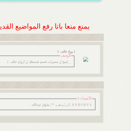
يمنع منعا باتا رفع المواضيع الق
[ روحَ حالمۃ ]
الوصف
_ يُمنح لِ متميزات قسمَ مُستظل لِ أرواح حالمۃ ]
الأعضاء: 3
C A N D I D U S
,
رﭐيــقــۂ ™
,
شوُق عبدالله .