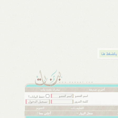
أخبري صديقة
محرك بحث بنات
اسم العضو
حفظ البيانات؟
كلمة المرور
التعليمـــات
التقويم
سجل الزوار ~
أعلني معنا !