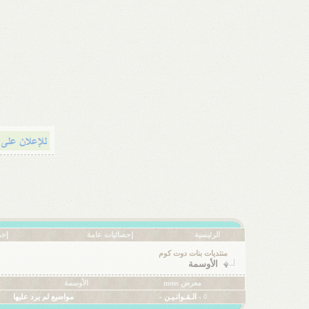
الرئيسية
إحصائيات عامة
إحص
منتديات بنات دوت كوم
الأوسمة
معرض mms
الأوسمة
◊ - الـقـوانـيـن -
مواضيع لم يرد عليها